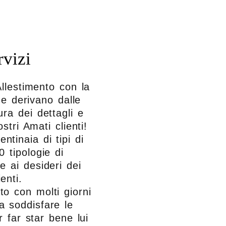
rvizi
llestimento con la
he derivano dalle
cura dei dettagli e
stri Amati clienti!
ntinaia di tipi di
0 tipologie di
se ai desideri dei
ienti.
to con molti giorni
a soddisfare le
 far star bene lui