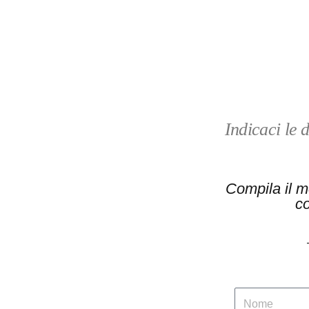
Indicaci le 
Compila il mo
co
N