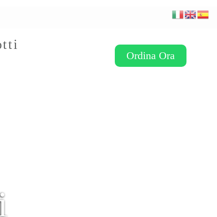
tti
Ordina Ora
i