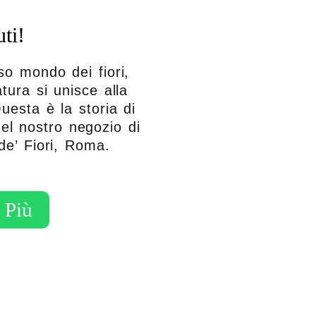
ti!
so mondo dei fiori,
tura si unisce alla
uesta è la storia di
del nostro negozio di
de’ Fiori, Roma.
 Più