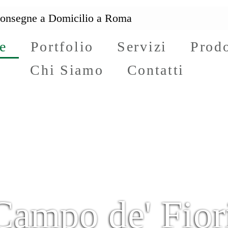
onsegne a
Domicilio
a Roma
e
Portfolio
Servizi
Prodo
Chi Siamo
Contatti
Campo de' Fior