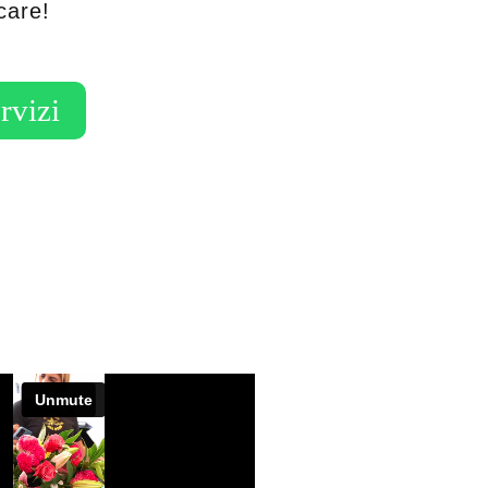
care!
rvizi