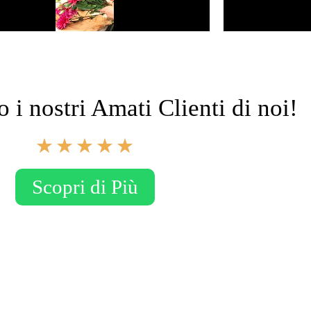
 i nostri Amati Clienti di noi!
V
★
★
★
★
★
a
l
Scopri di Più
u
t
a
z
i
o
n