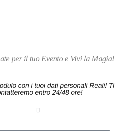
e
5
s
u
5
date per il tuo Evento e Vivi la Magia!
dulo con i tuoi dati personali Reali! Ti
ntatteremo entro 24/48 ore!